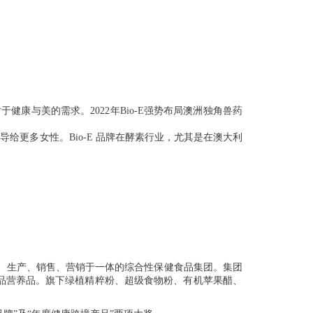
康与美的需求。2022年Bio-E强势布局澳洲独角兽药
给更多⼥性。Bio-E 品牌在酵素⾏业，尤其是在澳⼤利
发、生产、销售、营销于一体的综合性保健食品集团。集团
品营养品。旗下绿植精粹粉、超级食物粉、有机苹果醋、