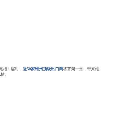
亮相！
届时，
近50家维州顶级出口商
将齐聚一堂，带来维
风情
。