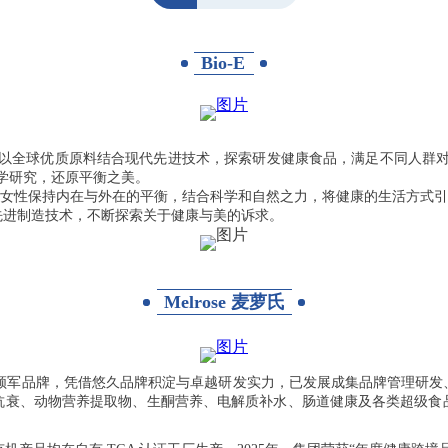
Bio-E
。以全球优质原料结合现代先进技术，探索研发健康食品，满足不同人群对于健
科学研究，还原平衡之美。
帮助⼥性保持内在与外在的平衡，结合科学和⾃然之⼒，将健康的⽣活⽅式引导
先进制造技术，不断探索关于健康与美的诉求。
Melrose 麦萝氏
的行业领军品牌，凭借悠久品牌积淀与卓越研发实力，已发展成集品牌管理研
抗衰、动物营养提取物、
生酮
营养、电解质补水、肠道健康及各类超级食
。