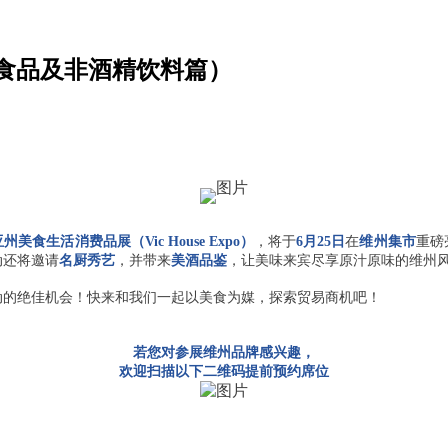
（食品及非酒精饮料篇）
州美食生活消费品展（Vic House Expo）
，将于
6月25日
在
维州集市
重磅
动还将邀请
名厨秀艺
，并带来
美酒品鉴
，让美味来宾尽享原汁原味的维州
动的绝佳机会！快来和我们一起以美食为媒，探索贸易商机吧！
若您对参展维州品牌感兴趣，
欢迎扫描以下二维码提前预约席位