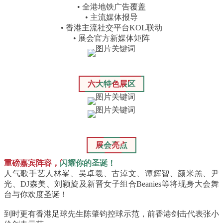
• 全港地铁广告覆盖
• 主流媒体报导
• 香港主流社交平台KOL联动
• 展会官方新媒体矩阵
六大特色展区
展会亮点
重磅嘉宾阵容，闪耀你的圣诞！
人气歌手艺人林峯、吴卓羲、古淖文、谭辉智、颜米羔、尹
光、DJ森美、刘颖旋及新晋女子组合Beanies等将现身大会舞
台与你欢度圣诞！
到时更有香港足球先生陈肇钧控球示范，前香港剑击代表张小