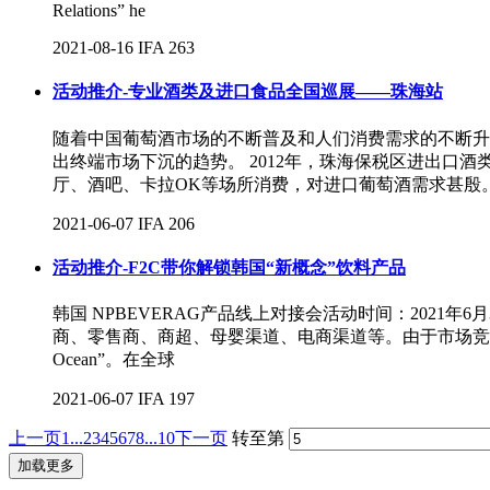
Relations” he
2021-08-16
IFA
263
活动推介-专业酒类及进口食品全国巡展——珠海站
随着中国葡萄酒市场的不断普及和人们消费需求的不断升
出终端市场下沉的趋势。 2012年，珠海保税区进出
厅、酒吧、卡拉OK等场所消费，对进口葡萄酒需求甚殷。
2021-06-07
IFA
206
活动推介-F2C带你解锁韩国“新概念”饮料产品
韩国 NPBEVERAG产品线上对接会活动时间：2021
商、零售商、商超、母婴渠道、电商渠道等。由于市场竞争激烈，饮料
Ocean”。在全球
2021-06-07
IFA
197
上一页
1...
2
3
4
5
6
7
8
...10
下一页
转至第
加载更多